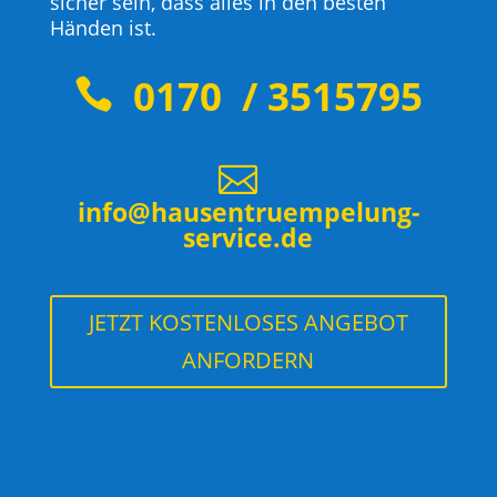
sicher sein, dass alles in den besten
Händen ist.
0170 / 3515795


info@hausentruempelung-
service.de
JETZT KOSTENLOSES ANGEBOT
ANFORDERN