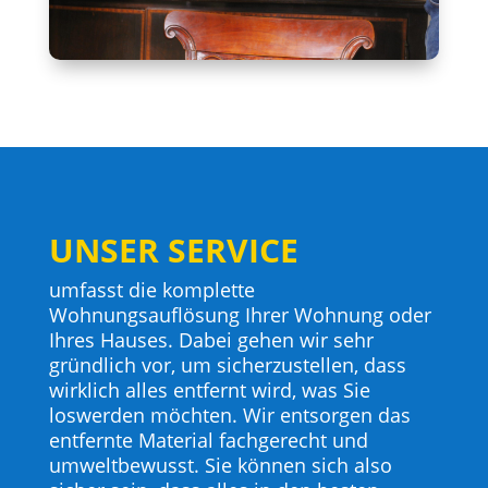
UNSER SERVICE
umfasst die komplette
Wohnungsauflösung Ihrer Wohnung oder
Ihres Hauses. Dabei gehen wir sehr
gründlich vor, um sicherzustellen, dass
wirklich alles entfernt wird, was Sie
loswerden möchten. Wir entsorgen das
entfernte Material fachgerecht und
umweltbewusst. Sie können sich also