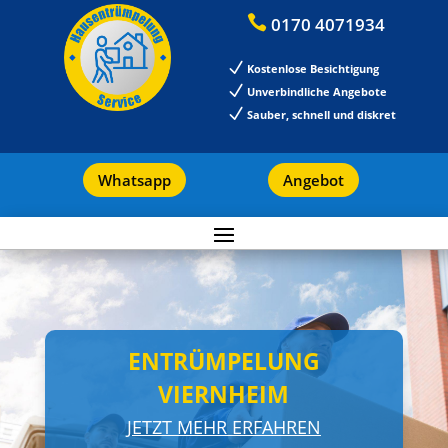

0170 4071934
N
Kostenlose Besichtigung
N
Unverbindliche Angebote
N
Sauber, schnell und diskret
Whatsapp
Angebot
ENTRÜMPELUNG
VIERNHEIM
JETZT MEHR ERFAHREN